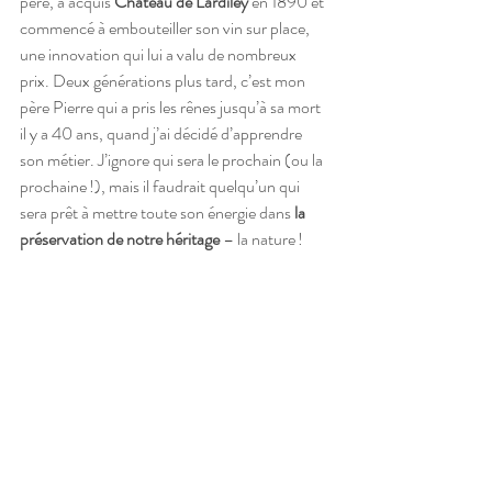
père, a acquis 
Château de Lardiley
 en 1890 et 
commencé à embouteiller son vin sur place, 
une innovation qui lui a valu de nombreux 
prix. Deux générations plus tard, c’est mon 
père Pierre qui a pris les rênes jusqu’à sa mort 
il y a 40 ans, quand j’ai décidé d’apprendre 
son métier. J’ignore qui sera le prochain (ou la 
prochaine !), mais il faudrait quelqu’un qui 
sera prêt à mettre toute son énergie dans 
la 
préservation de notre héritage
 – la nature ! 