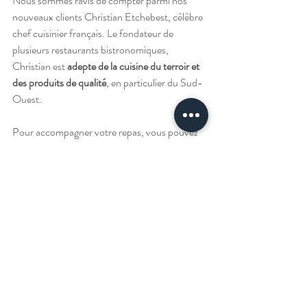
Nous sommes ravis de compter parmi nos 
nouveaux clients Christian Etchebest, célèbre 
chef cuisinier français. Le fondateur de 
plusieurs restaurants bistronomiques, 
Christian est 
adepte de la cuisine du terroir et 
des produits de qualité
, en particulier du Sud-
Ouest.
Pour accompagner votre repas, vous pouvez 
dès maintenant savourer notre Château 
Mamin 2020 rouge bio à 
La Cantine du 
Troquet
 Dupleix
 dans le 15ème 
arrondissement de Paris. Régalez-vous !
Coup de cœur ! 