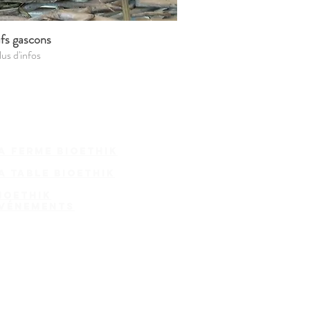
s gascons
lus d'infos
a ferme bioethik
a Table BioEthik
ioethik
vénements