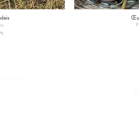
dais
Œuf
os
P
1kg
L
ts de la ferme
L
-nous
B
É