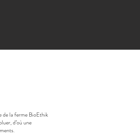
e de la ferme BioEthik
oluer, d’où une
ements.