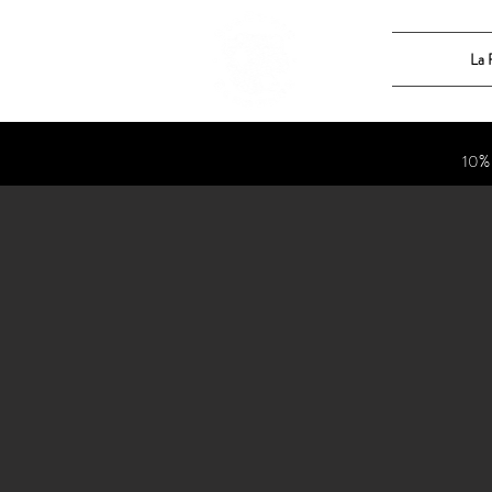
La
10%