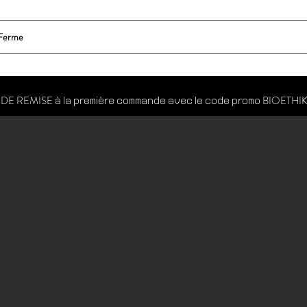
 Ferme
La Table
Les Tapas BioEthik
Événements
Où nous tro
 DE REMISE
BIOETHIK
à la première commande avec le code promo