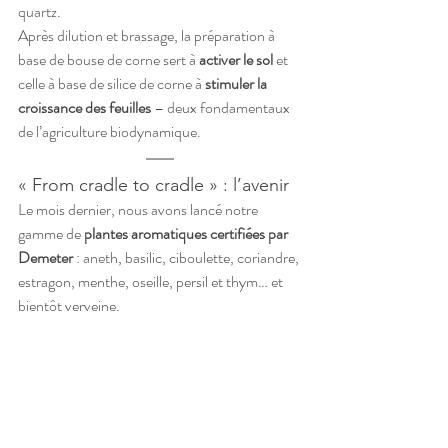
quartz.
Après dilution et brassage, la préparation à 
base de bouse de corne sert à 
activer le sol
 et 
celle à base de silice de corne à 
stimuler la 
croissance des feuilles
 – deux fondamentaux 
de l’agriculture biodynamique.
« From cradle to cradle » : l’avenir
Le mois dernier, nous avons lancé notre 
gamme de 
plantes aromatiques certifiées par 
Demeter
 : aneth, basilic, ciboulette, coriandre, 
estragon, menthe, oseille, persil et thym… et 
bientôt verveine.