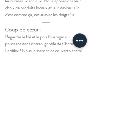
leurs réseaux sociaux. Nous apprécions leur 
choix de produits locaux et leur devise : « Ici, 
c’est comme ça, cœur avec les doigts ! »
Coup de cœur !
Regardez le blé et le pois fourrager qui 
poussent dans notre vignoble de Château de 
Lardiley ! Nous laisserons ce couvert végétal 
pousser jusqu’aux vendanges, car en plus 
d’enrichir la biodiversité, il favorise l’humidité 
du sol en captant la rosée du matin et en 
réduisant la température près de la surface.