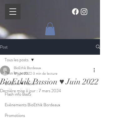
Post
Tous les posts
BioEthik Bordeaux
Tous les posts
17 juin 2022
3 min de lecture
BioEthik Passion ♥ Juin 2022
BioEthik ♥ Passion
Dernière mise à jour :
7 mars 2024
Flash info BaaS
Evènements BioEthik Bordeaux
Promotions