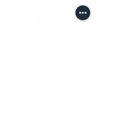
De BioEthik-tafel
De BioEthik-tafel
Bioethik-evenementen
Leveringsbeleid
Betaalmethoden
Facebook
Instagram