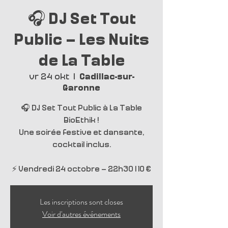
🎧 DJ Set Tout
Public – Les Nuits
de La Table
vr 24 okt
  |  
Cadillac-sur-
Garonne
🎧 DJ Set Tout Public à La Table
BioEthik !
Une soirée festive et dansante,
cocktail inclus.
⚡ Vendredi 24 octobre – 22h30 | 10 €
Les inscriptions sont closes
Voir d'autres événements