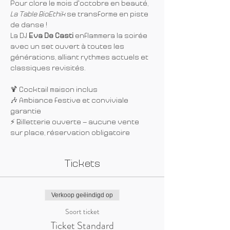
Pour clore le mois d’octobre en beauté, 
La Table BioEthik
 se transforme en piste 
de danse !
La DJ 
Eva De Casti
 enflammera la soirée 
avec un set ouvert à toutes les 
générations, alliant rythmes actuels et 
classiques revisités.
🍹 Cocktail maison inclus
🎶 Ambiance festive et conviviale 
garantie
⚡ Billetterie ouverte – aucune vente 
sur place, réservation obligatoire
Tickets
Verkoop geëindigd op
Soort ticket
Ticket Standard