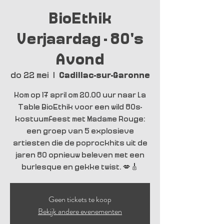
BioEthik
Verjaardag - 80's
Avond
do 22 mei
  |  
Cadillac-sur-Garonne
Kom op 17 april om 20.00 uur naar La
Table BioEthik voor een wild 80s-
kostuumfeest met Madame Rouge:
een groep van 5 explosieve
artiesten die de poprockhits uit de
jaren 80 opnieuw beleven met een
burlesque en gekke twist. 💋🎸
Geen tickets te koop
Bekijk andere evenementen