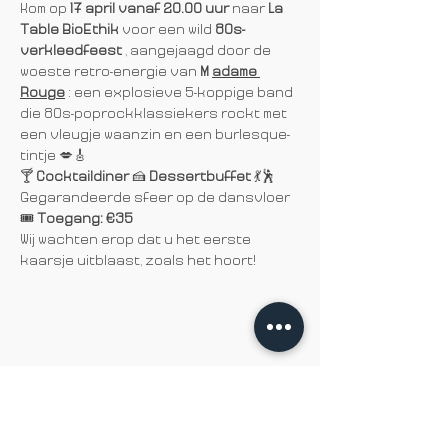
Kom op 
17 april vanaf 20.00 uur
 naar 
La 
Table BioEthik
 voor een wild 
80s-
verkleedfeest
 , aangejaagd door de 
woeste retro-energie van 
M
adame 
Rouge
 : een explosieve 5-koppige band 
die 80s-poprockklassiekers rockt met 
een vleugje waanzin en een burlesque-
tintje 💋🎸
🍸 
Cocktaildiner
 🍰 
Dessertbuffet
 💃🕺 
Gegarandeerde sfeer op de dansvloer 
🎟️ 
Toegang: €35
Wij wachten erop dat u het eerste 
kaarsje uitblaast, zoals het hoort!