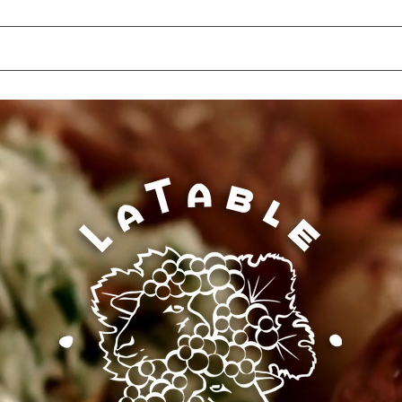
j
De tafel
De Gallo-Romeinse villa
Evenementen
De Gallo-Ro