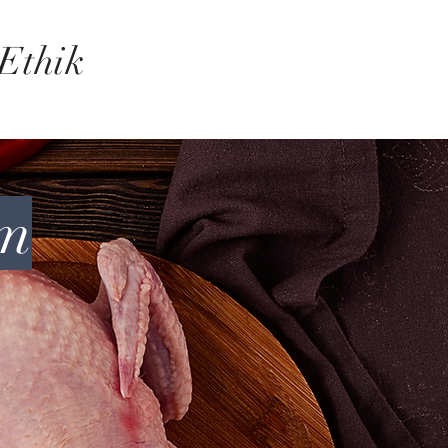
oEthik
rm