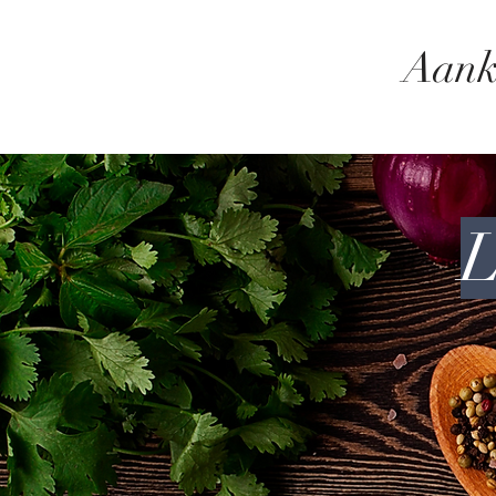
Aank
L