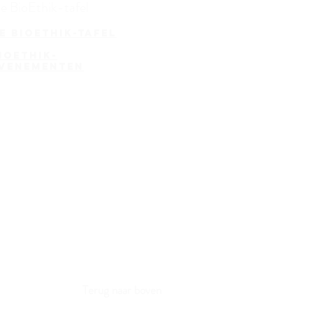
e BioEthik-tafel
e BioEthik-tafel
ioethik-
venementen
Terug naar boven