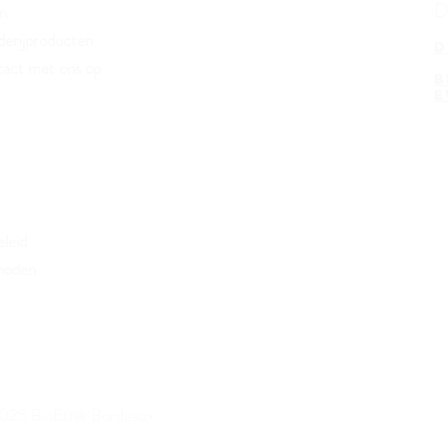
D
n
erijproducten
D
act met ons op
B
e
eleid
hoden
5 BioEthik Bordeaux